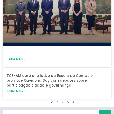
SAIBA MAIS »
TCE-AM abre ano letivo da Escola de Contas e
promove Ouvidoria Day com debates sobre
participação cidadã e governança
SAIBA MAIS »
«
1
2
3
4
5
»
Search