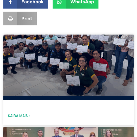
Facebook
WhatsApp
Print
Page
Page
Page
Page
Page
SAIBA MAIS »