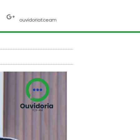
ebook
X-
Google-
twitter
plus
ouvidoriatceam