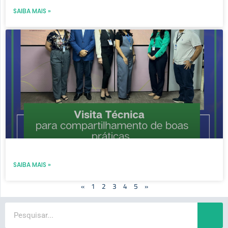
SAIBA MAIS »
SAIBA MAIS »
«
1
2
3
4
5
»
Search