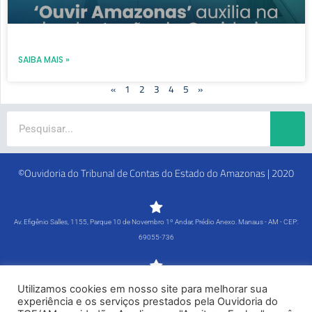
SAIBA MAIS »
«
1
2
3
4
5
»
Search
©Ouvidoria do Tribunal de Contas do Estado do Amazonas | 2020
Av. Efigênio Salles, 1155, Parque 10 de Novembro 1º Andar, Prédio Anexo. Manaus - AM - CEP:
69055-736
Segunda-feira a Sexta-feira - 8h às 15h
Utilizamos cookies em nosso site para melhorar sua
Tel: (92) 98815-1000
experiência e os serviços prestados pela Ouvidoria do