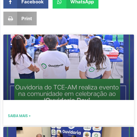
Facebook
WhatsApp
Print
Page
Page
Page
Page
Page
SAIBA MAIS »