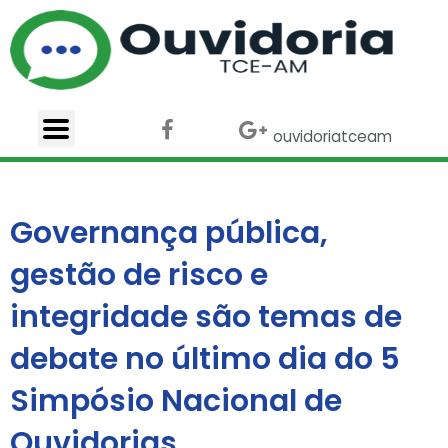
Ir
para
o
conteúdo
F
X
G
ouvidoriatceam
a
-
o
c
t
o
e
w
g
b
i
l
Governança pública,
o
t
e
o
t
-
gestão de risco e
k
e
p
r
l
integridade são temas de
u
s
debate no último dia do 5
Simpósio Nacional de
Ouvidorias