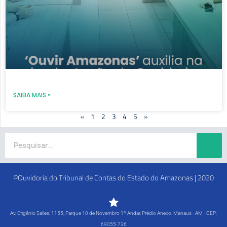
SAIBA MAIS »
«
1
2
3
4
5
»
Search
©Ouvidoria do Tribunal de Contas do Estado do Amazonas | 2020
Av. Efigênio Salles, 1155, Parque 10 de Novembro 1º Andar, Prédio Anexo. Manaus - AM - CEP:
69055-736