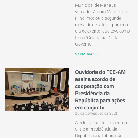
Municipal de Manaus,
vereador Amom Mandel Lins
Filho, mediou a segunda
mesa de debate do primeiro
dia de evento, que teve como
tema “Cidadania Digital,
Governo
SAIBA MAIS »
Ouvidoria do TCE-AM
assina acordo de
cooperação com
Presidência da
República para ações
em conjunto
26 de novembro de 2021
A celebração de um acordo
entre a Presidência da
República e o Tribunal de