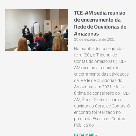
TCE-AM sedia reunião
de encerramento da
Rede de Ouvidorias do
Amazonas
20 de dezembro de 2021
Na manhã desta segunda-
feira (20), o Tribunal de
Contas do Amazonas (TCE-
AM) sediou a reunião de
encerramento das atividades
da Rede de Ouvidorias do
Amazonas em 2021 e foi a
última do conselheiro do TCE-
AM, Érico Desterro, como
ouvidor da Corte de Contas. O
encontro foi realizado no
prédio da Escola de Contas
Pública do
SAIBA MAIS »