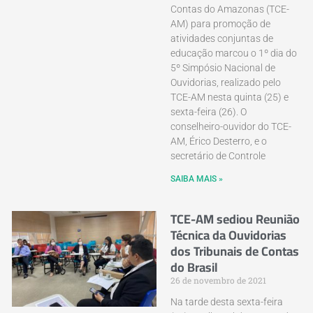
Contas do Amazonas (TCE-
AM) para promoção de
atividades conjuntas de
educação marcou o 1º dia do
5º Simpósio Nacional de
Ouvidorias, realizado pelo
TCE-AM nesta quinta (25) e
sexta-feira (26). O
conselheiro-ouvidor do TCE-
AM, Érico Desterro, e o
secretário de Controle
SAIBA MAIS »
TCE-AM sediou Reunião
Técnica da Ouvidorias
dos Tribunais de Contas
do Brasil
26 de novembro de 2021
Na tarde desta sexta-feira