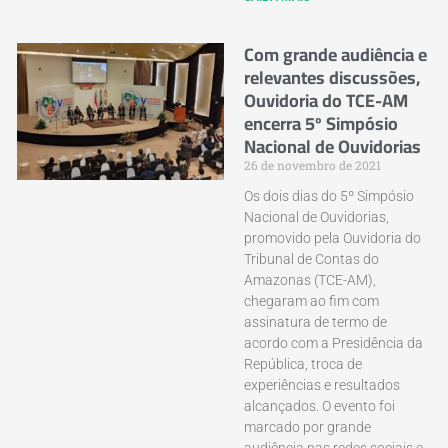
Com grande audiência e
relevantes discussões,
Ouvidoria do TCE-AM
encerra 5º Simpósio
Nacional de Ouvidorias
26 de novembro de 2021
Os dois dias do 5º Simpósio
Nacional de Ouvidorias,
promovido pela Ouvidoria do
Tribunal de Contas do
Amazonas (TCE-AM),
chegaram ao fim com
assinatura de termo de
acordo com a Presidência da
República, troca de
experiências e resultados
alcançados. O evento foi
marcado por grande