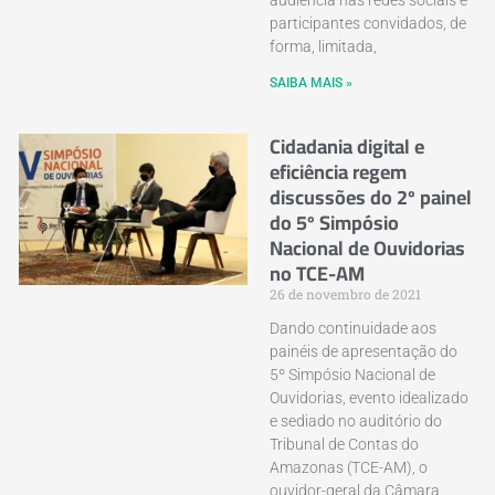
audiência nas redes sociais e
participantes convidados, de
forma, limitada,
SAIBA MAIS »
Cidadania digital e
eficiência regem
discussões do 2º painel
do 5º Simpósio
Nacional de Ouvidorias
no TCE-AM
26 de novembro de 2021
Dando continuidade aos
painéis de apresentação do
5º Simpósio Nacional de
Ouvidorias, evento idealizado
e sediado no auditório do
Tribunal de Contas do
Amazonas (TCE-AM), o
ouvidor-geral da Câmara