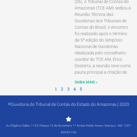
(26), o Tribunal de Contas do
Amazonas (TCE-AM) sediou a
Reunião Técnica das
Ouvidorias dos Tribunais de
Contas do Brasil, o encontro
foi realizado após o término
da 5ª edição do Simpósio
Nacional de Ouvidorias.
Idealizada pelo conselheiro-
ouvidor do TCE-AM, Érico
Desterro, a reunião teve como
pauta principal a criação de
SAIBA MAIS »
1
2
3
4
5
©Ouvidoria do Tribunal de Contas do Estado do Amazonas | 2020
Av. Efigênio Salles, 1155, Parque 10 de Novembro 1º Andar, Prédio Anexo. Manaus - AM - CEP:
69055-736