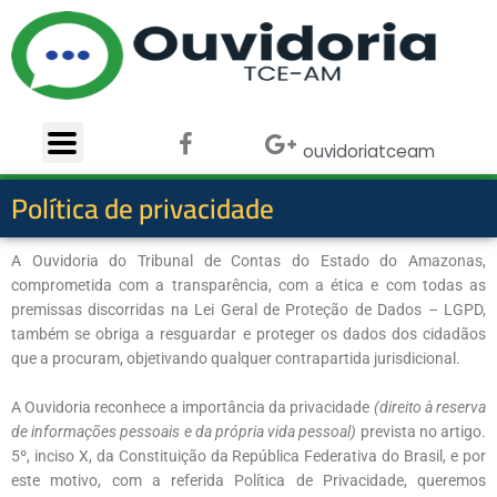
Ir
para
o
conteúdo
F
X
G
ouvidoriatceam
a
-
o
c
t
o
Política de privacidade
e
w
g
b
i
l
o
t
e
A Ouvidoria do Tribunal de Contas do Estado do Amazonas,
o
t
-
comprometida com a transparência, com a ética e com todas as
k
e
p
premissas discorridas na Lei Geral de Proteção de Dados – LGPD,
r
l
também se obriga a resguardar e proteger os dados dos cidadãos
u
que a procuram, objetivando qualquer contrapartida jurisdicional.
s
A Ouvidoria reconhece a importância da privacidade
(direito à reserva
de informações pessoais e da própria vida pessoal)
prevista no artigo.
5º, inciso X, da Constituição da República Federativa do Brasil, e por
este motivo, com a referida Política de Privacidade, queremos