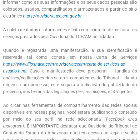
informar como as suas informações e os seus dados pessoais são
coletados, usados, compartilhados e armazenados a partir do sítio
eletrônico
https://ouvidoria.tce.am.gov.br
A coleta de dados e informações é feita com o intuito de melhorar os
serviços prestados pela Ouvidoria do TCE/AM ao cidadão.
Quando é registrada uma manifestação, a sua identificação é
reservada tal como consta em nossa Carta de Serviços
https://www.flipsnack.com/ouvidoriatceam/carta-de-servicos-ao-
usuario.html
. Caso a manifestação deva prosperar, – fundida às
análises/verificações dos setores competentes do Tribunal – dando
origem a um processo, este seguirá a indicação de publicidade do
processo, nos termos das legislações
(leis, resoluções, etc)
vigentes.
Ao clicar nas ferramentas de compartilhamento das redes sociais
disponíveis em nossas páginas, você estará publicando o conteúdo
por meio do seu perfil na rede selecionada
(FaceBook e/ou
Instagram).
É
IMPORTANTE
destacar que Ouvidoria do Tribunal de
Contas do Estado do Amazonas não tem acesso ao
login
e senha
dos usuários nessas redes, nem publicará conteúdo em nome do