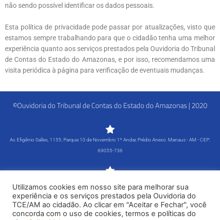
não sendo possível identificar os dados pessoais.
Esta política de privacidade pode passar por atualizações, visto que
estamos sempre trabalhando para que o cidadão tenha uma melhor
experiência quanto aos serviços prestados pela Ouvidoria do Tribunal
de Contas do Estado do Amazonas, e por isso, recomendamos uma
visita periódica à página para verificação de eventuais mudanças.
©Ouvidoria do Tribunal de Contas do Estado do Amazonas | 2020
Av. Efigênio Salles, 1155, Parque 10 de Novembro 1º Andar, Prédio Anexo. Manaus - AM - CEP:
69055-736
Segunda-feira a Sexta-feira - 8h às 15h
Utilizamos cookies em nosso site para melhorar sua
Tel: (92) 98815-1000
experiência e os serviços prestados pela Ouvidoria do
TCE/AM ao cidadão. Ao clicar em "Aceitar e Fechar", você
Política de Privacidade
concorda com o uso de cookies, termos e políticas do