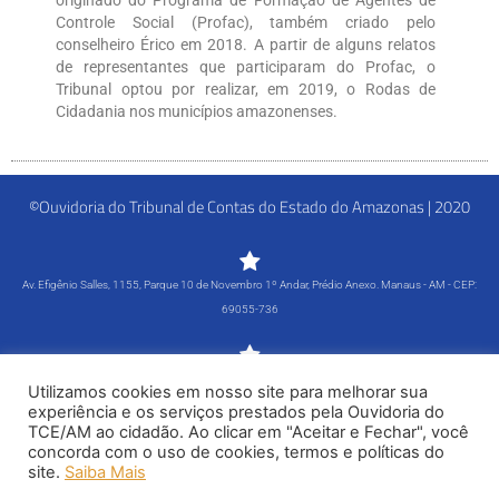
originado do Programa de Formação de Agentes de
Controle Social (Profac), também criado pelo
conselheiro Érico em 2018. A partir de alguns relatos
de representantes que participaram do Profac, o
Tribunal optou por realizar, em 2019, o Rodas de
Cidadania nos municípios amazonenses.
©Ouvidoria do Tribunal de Contas do Estado do Amazonas | 2020
Av. Efigênio Salles, 1155, Parque 10 de Novembro 1º Andar, Prédio Anexo. Manaus - AM - CEP:
69055-736
Segunda-feira a Sexta-feira - 8h às 15h
Utilizamos cookies em nosso site para melhorar sua
Tel: (92) 98815-1000
experiência e os serviços prestados pela Ouvidoria do
TCE/AM ao cidadão. Ao clicar em "Aceitar e Fechar", você
Política de Privacidade
concorda com o uso de cookies, termos e políticas do
site.
Saiba Mais
Siga-nos