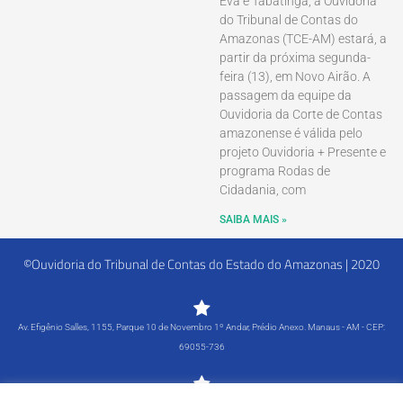
Eva e Tabatinga, a Ouvidoria
do Tribunal de Contas do
Amazonas (TCE-AM) estará, a
partir da próxima segunda-
feira (13), em Novo Airão. A
passagem da equipe da
Ouvidoria da Corte de Contas
amazonense é válida pelo
projeto Ouvidoria + Presente e
programa Rodas de
Cidadania, com
SAIBA MAIS »
©Ouvidoria do Tribunal de Contas do Estado do Amazonas | 2020
Av. Efigênio Salles, 1155, Parque 10 de Novembro 1º Andar, Prédio Anexo. Manaus - AM - CEP:
69055-736
Segunda-feira a Sexta-feira - 8h às 15h