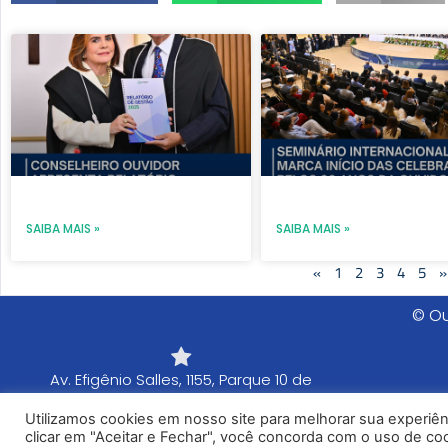
Page
Page
Page
Page
Pag
SAIBA MAIS »
SAIBA MAIS »
«
1
2
3
4
5
»
© Ou
Av. Efigênio Salles, 1155, Parque 10 de
Novembro. 1º Andar, Prédio Anexo. Manaus -
Utilizamos cookies em nosso site para melhorar sua experiê
AM - CEP: 69055-736
clicar em "Aceitar e Fechar", você concorda com o uso de cook