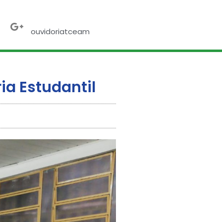
ebook
X-
Google-
twitter
plus
ouvidoriatceam
ia Estudantil