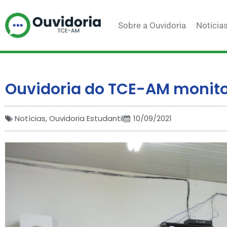
Ir
para
Sobre a Ouvidoria
Notícia
o
conteúdo
Ouvidoria do TCE-AM monitor
Notícias
,
Ouvidoria Estudantil
10/09/2021