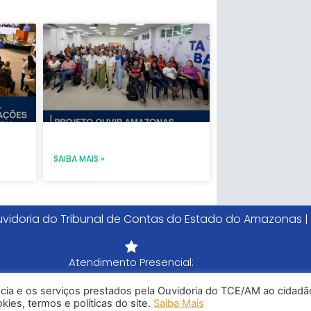
e
SAIBA MAIS »
vidoria do Tribunal de Contas do Estado do Amazonas |
Atendimento Presencial:
Segunda-feira a Sexta-feira - 8h às 15h
ncia e os serviços prestados pela Ouvidoria do TCE/AM ao cidadã
Tel: (92) 98815-1000
ies, termos e políticas do site.
Saiba Mais