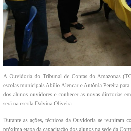
A Ouvidoria do Tribunal de Contas do Amazonas (TCE-
escolas municipais Abílio Alencar e Antônia Pereira para
dos alunos ouvidores e conhecer as novas diretorias e
será na escola Dalvina Oliveira.
Durante as ações, técnicos da Ouvidoria se reuniram c
próxima etapa da capacitação dos alunos na sede da Cort