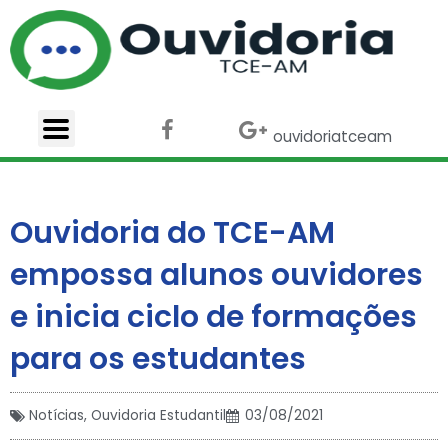
Ir
para
o
conteúdo
F
X
G
ouvidoriatceam
a
-
o
c
t
o
e
w
g
b
i
l
Ouvidoria do TCE-AM
o
t
e
o
t
-
empossa alunos ouvidores
k
e
p
r
l
e inicia ciclo de formações
u
s
para os estudantes
Notícias
,
Ouvidoria Estudantil
03/08/2021