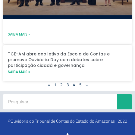
SAIBA MAIS »
TCE-AM abre ano letivo da Escola de Contas e
promove Ouvidoria Day com debates sobre
participação cidadã e governança
SAIBA MAIS »
«
1
2
3
4
5
»
Search
©Ouvidoria do Tribunal de Contas do Estado do Amazonas | 2020