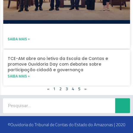
SAIBA MAIS »
TCE-AM abre ano letivo da Escola de Contas e
promove Ouvidoria Day com debates sobre
participação cidadã e governança
SAIBA MAIS »
«
1
2
3
4
5
»
Search
©Ouvidoria do Tribunal de Contas do Estado do Amazonas | 2020