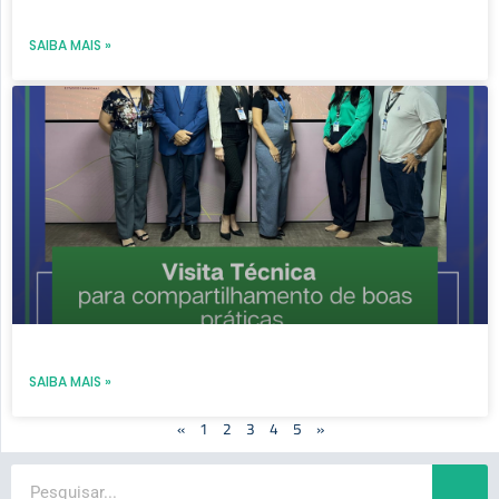
SAIBA MAIS »
SAIBA MAIS »
«
1
2
3
4
5
»
Search