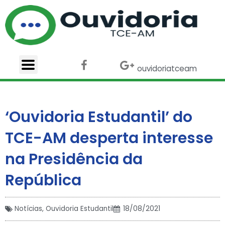
Ir
para
o
conteúdo
F
X
G
ouvidoriatceam
a
-
o
c
t
o
e
w
g
b
i
l
‘Ouvidoria Estudantil’ do
o
t
e
o
t
-
TCE-AM desperta interesse
k
e
p
r
l
na Presidência da
u
s
República
Notícias
,
Ouvidoria Estudantil
18/08/2021