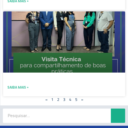
SAIBA MAIS »
SAIBA MAIS »
«
1
2
3
4
5
»
Search