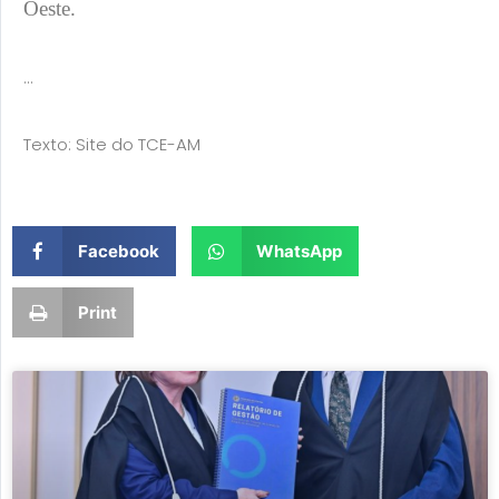
Oeste.
…
Texto: Site do TCE-AM
Facebook
WhatsApp
Print
Page
Page
Page
Page
Page