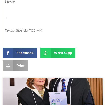
Oeste.
…
Texto: Site do TCE-AM
Facebook
WhatsApp
Print
Page
Page
Page
Page
Page