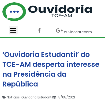
Ir
para
o
conteúdo
F
X
G
ouvidoriatceam
a
-
o
c
t
o
e
w
g
b
i
l
‘Ouvidoria Estudantil’ do
o
t
e
o
t
-
TCE-AM desperta interesse
k
e
p
r
l
na Presidência da
u
s
República
Notícias
,
Ouvidoria Estudantil
18/08/2021