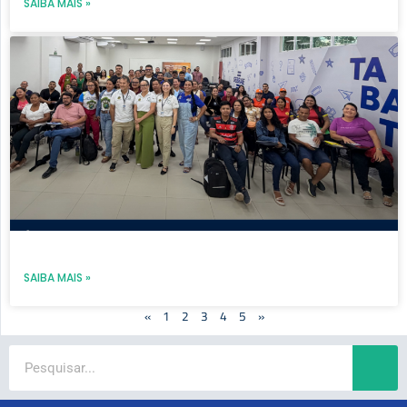
SAIBA MAIS »
SAIBA MAIS »
«
1
2
3
4
5
»
Search