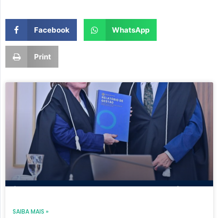
Facebook
WhatsApp
Print
Page
Page
Page
Page
Page
SAIBA MAIS »