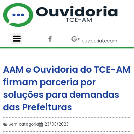
Ir
para
o
conteúdo
F
X
G
ouvidoriatceam
a
-
o
c
t
o
e
w
g
b
i
l
AAM e Ouvidoria do TCE-AM
o
t
e
o
t
-
firmam parceria por
k
e
p
r
l
soluções para demandas
u
s
das Prefeituras
Sem categoria
23/03/2023