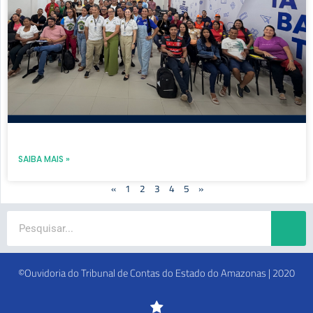
SAIBA MAIS »
«
1
2
3
4
5
»
Search
©Ouvidoria do Tribunal de Contas do Estado do Amazonas | 2020