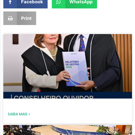
Facebook
WhatsApp
Print
Page
Page
Page
Page
Page
SAIBA MAIS »