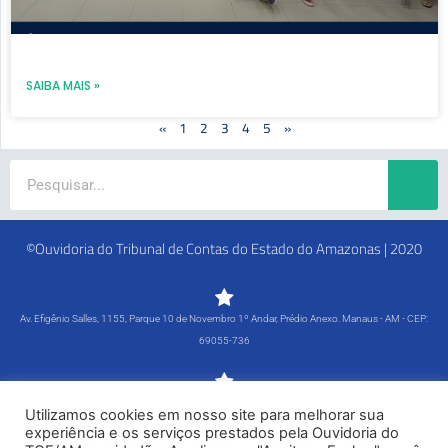
SAIBA MAIS »
«
1
2
3
4
5
»
Search
©Ouvidoria do Tribunal de Contas do Estado do Amazonas | 2020
Av. Efigênio Salles, 1155, Parque 10 de Novembro 1º Andar, Prédio Anexo. Manaus - AM - CEP:
69055-736
Segunda-feira a Sexta-feira - 8h às 15h
Utilizamos cookies em nosso site para melhorar sua
Tel: (92) 98815-1000
experiência e os serviços prestados pela Ouvidoria do