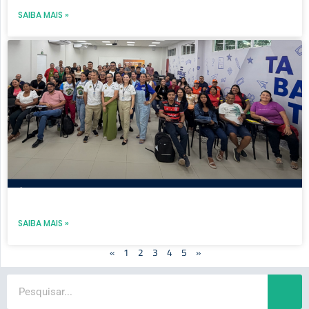
SAIBA MAIS »
SAIBA MAIS »
«
1
2
3
4
5
»
Search