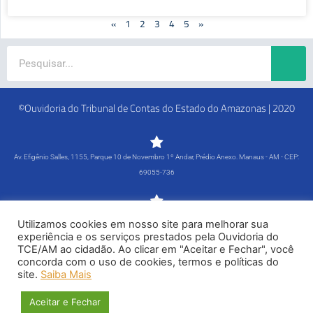
«
1
2
3
4
5
»
Search
©Ouvidoria do Tribunal de Contas do Estado do Amazonas | 2020
Av. Efigênio Salles, 1155, Parque 10 de Novembro 1º Andar, Prédio Anexo. Manaus - AM - CEP:
69055-736
Segunda-feira a Sexta-feira - 8h às 15h
Utilizamos cookies em nosso site para melhorar sua
Tel: (92) 98815-1000
experiência e os serviços prestados pela Ouvidoria do
TCE/AM ao cidadão. Ao clicar em "Aceitar e Fechar", você
Política de Privacidade
concorda com o uso de cookies, termos e políticas do
site.
Saiba Mais
Siga-nos
Aceitar e Fechar
F
X
G