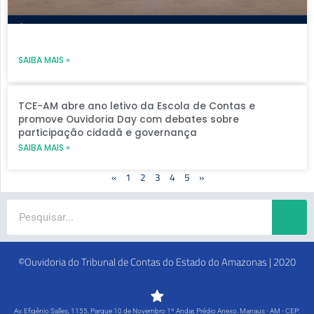
SAIBA MAIS »
TCE-AM abre ano letivo da Escola de Contas e
promove Ouvidoria Day com debates sobre
participação cidadã e governança
SAIBA MAIS »
«
1
2
3
4
5
»
Search
©Ouvidoria do Tribunal de Contas do Estado do Amazonas | 2020
Av. Efigênio Salles, 1155, Parque 10 de Novembro 1º Andar, Prédio Anexo. Manaus - AM - CEP: