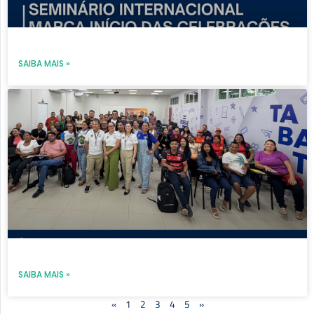
SAIBA MAIS »
SAIBA MAIS »
«
1
2
3
4
5
»