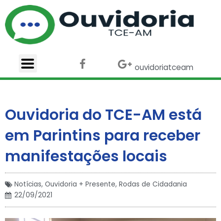
Ir
para
o
conteúdo
F
X
G
ouvidoriatceam
a
-
o
c
t
o
e
w
g
b
i
l
Ouvidoria do TCE-AM está
o
t
e
o
t
-
em ​​Parintins para receber
k
e
p
r
l
manifestações locais
u
s
Notícias
,
Ouvidoria + Presente
,
Rodas de Cidadania
22/09/2021