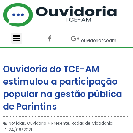
Ir
para
o
conteúdo
F
X
G
ouvidoriatceam
a
-
o
c
t
o
e
w
g
b
i
l
​Ouvidoria do TCE-AM
o
t
e
o
t
-
estimulou a participação
k
e
p
r
l
popular na gestão pública
u
s
de Parintins
Notícias
,
Ouvidoria + Presente
,
Rodas de Cidadania
24/09/2021