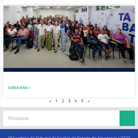
SAIBA MAIS »
«
1
2
3
4
5
»
Search
©Ouvidoria do Tribunal de Contas do Estado do Amazonas | 2020