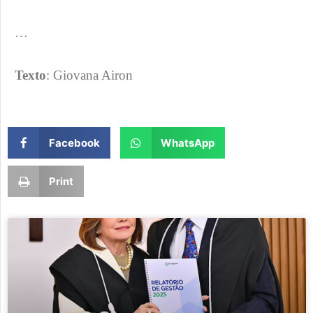
…
Texto
: Giovana Airon
Facebook
WhatsApp
Print
Page
Page
Page
Page
Page