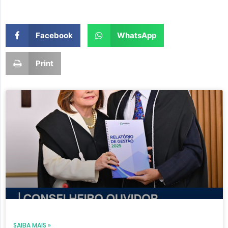
Facebook
WhatsApp
Print
Page
Page
Page
Page
Page
SAIBA MAIS »