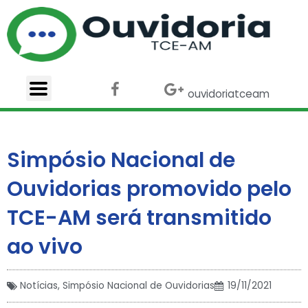
Ir
para
o
conteúdo
F
X
G
ouvidoriatceam
a
-
o
c
t
o
e
w
g
b
i
l
Simpósio Nacional de
o
t
e
o
t
-
Ouvidorias promovido pelo
k
e
p
r
l
TCE-AM será transmitido
u
s
ao vivo
Notícias
,
Simpósio Nacional de Ouvidorias
19/11/2021