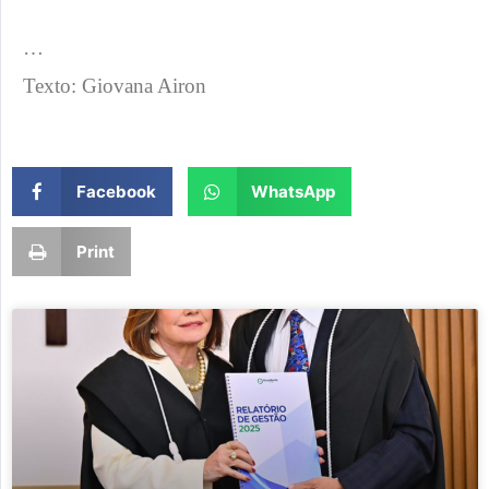
…
Texto: Giovana Airon
Facebook
WhatsApp
Print
Page
Page
Page
Page
Page