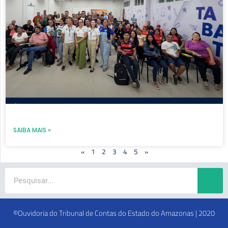
SAIBA MAIS »
«
1
2
3
4
5
»
Search
©Ouvidoria do Tribunal de Contas do Estado do Amazonas | 2020