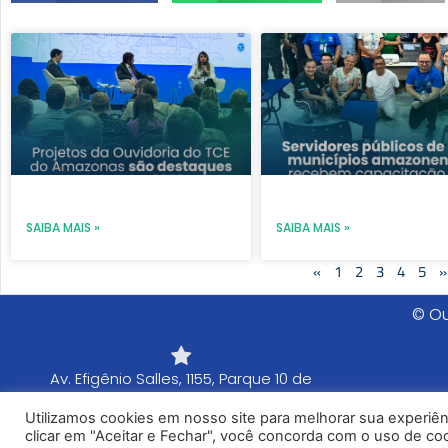
Page
Page
Page
Page
Pag
SAIBA MAIS »
SAIBA MAIS »
«
1
2
3
4
5
»
© Ou
Av. Efigênio Salles, 1155, Parque 10 de
Novembro. 1º Andar, Prédio Anexo. Manaus -
Utilizamos cookies em nosso site para melhorar sua experiê
AM - CEP: 69055-736
clicar em "Aceitar e Fechar", você concorda com o uso de cook