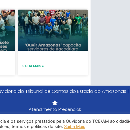
e
SAIBA MAIS »
vidoria do Tribunal de Contas do Estado do Amazonas |
Atendimento Presencial:
Segunda-feira a Sexta-feira - 8h às 15h
ncia e os serviços prestados pela Ouvidoria do TCE/AM ao cidadã
Tel: (92) 98815-1000
ies, termos e políticas do site.
Saiba Mais