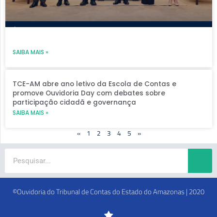
SAIBA MAIS »
TCE-AM abre ano letivo da Escola de Contas e
promove Ouvidoria Day com debates sobre
participação cidadã e governança
SAIBA MAIS »
«
1
2
3
4
5
»
Search
©Ouvidoria do Tribunal de Contas do Estado do Amazonas | 2020