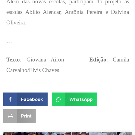
Além das novas escolas, participam do projeto as
escolas Abílio Alencar, Antônia Pereira e Dalvina
Oliveira.
…
Texto
: Giovana Airon
Edição
: Camila
Carvalho/Elvis Chaves
Facebook
WhatsApp
Print
Page
Page
Page
Page
Page