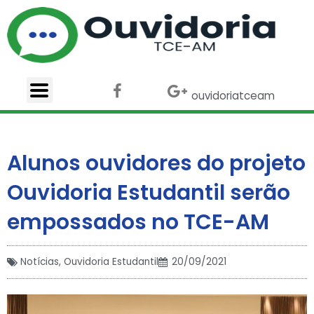
Ir
para
o
conteúdo
F
X
G
ouvidoriatceam
a
-
o
c
t
o
e
w
g
b
i
l
Alunos ouvidores do projeto
o
t
e
o
t
-
Ouvidoria Estudantil serão
k
e
p
r
l
empossados no TCE-AM
u
s
Notícias
,
Ouvidoria Estudantil
20/09/2021