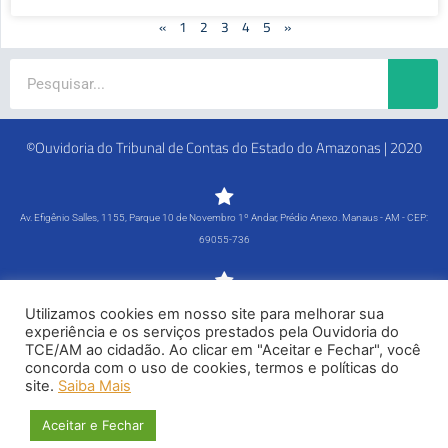
«
1
2
3
4
5
»
Search
©Ouvidoria do Tribunal de Contas do Estado do Amazonas | 2020
Av. Efigênio Salles, 1155, Parque 10 de Novembro 1º Andar, Prédio Anexo. Manaus - AM - CEP:
69055-736
Segunda-feira a Sexta-feira - 8h às 15h
Utilizamos cookies em nosso site para melhorar sua
Tel: (92) 98815-1000
experiência e os serviços prestados pela Ouvidoria do
TCE/AM ao cidadão. Ao clicar em "Aceitar e Fechar", você
Política de Privacidade
concorda com o uso de cookies, termos e políticas do
site.
Saiba Mais
Siga-nos
Aceitar e Fechar
F
X
G