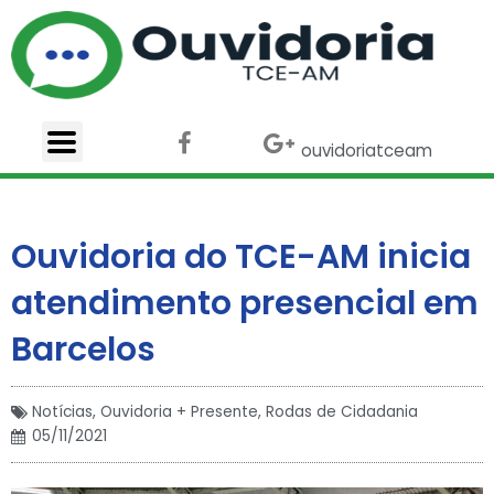
Ir
para
o
conteúdo
F
X
G
ouvidoriatceam
a
-
o
c
t
o
e
w
g
b
i
l
Ouvidoria do TCE-AM inicia
o
t
e
o
t
-
atendimento presencial em
k
e
p
r
l
Barcelos
u
s
Notícias
,
Ouvidoria + Presente
,
Rodas de Cidadania
05/11/2021