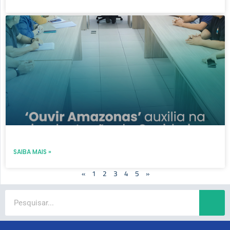
SAIBA MAIS »
«
1
2
3
4
5
»
Search