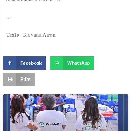
…
Texto
: Giovana Airon
Facebook
WhatsApp
Print
Page
Page
Page
Page
Page