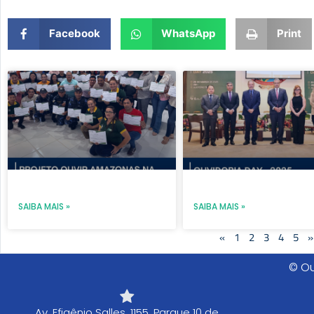
Facebook
WhatsApp
Print
Page
Page
Page
Page
Pag
SAIBA MAIS »
SAIBA MAIS »
«
1
2
3
4
5
»
© Ou
Av. Efigênio Salles, 1155, Parque 10 de