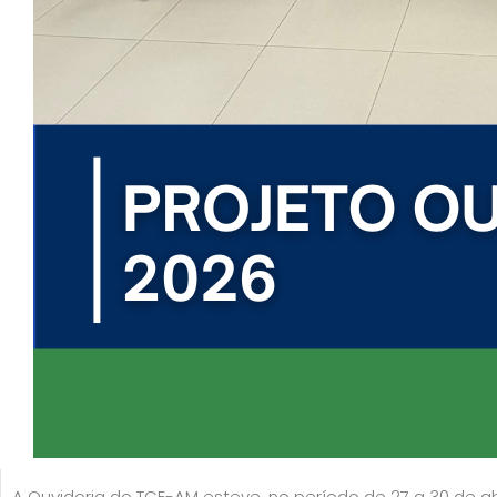
A Ouvidoria do TCE-AM esteve, no período de 27 a 30 de abr