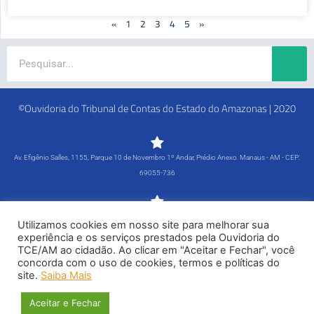
«
1
2
3
4
5
»
Search
©Ouvidoria do Tribunal de Contas do Estado do Amazonas | 2020
Av. Efigênio Salles, 1155, Parque 10 de Novembro 1º Andar, Prédio Anexo. Manaus - AM - CEP:
69055-736
Segunda-feira a Sexta-feira - 8h às 15h
Utilizamos cookies em nosso site para melhorar sua
Tel: (92) 98815-1000
experiência e os serviços prestados pela Ouvidoria do
TCE/AM ao cidadão. Ao clicar em "Aceitar e Fechar", você
Política de Privacidade
concorda com o uso de cookies, termos e políticas do
site.
Saiba Mais
Siga-nos
Aceitar e Fechar
F
X
G