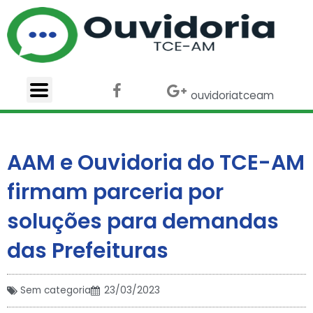
Ir
para
o
conteúdo
F
X
G
ouvidoriatceam
a
-
o
c
t
o
e
w
g
b
i
l
AAM e Ouvidoria do TCE-AM
o
t
e
o
t
-
firmam parceria por
k
e
p
r
l
soluções para demandas
u
s
das Prefeituras
Sem categoria
23/03/2023