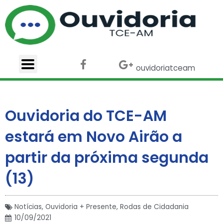
Ir
para
o
conteúdo
F
X
G
ouvidoriatceam
a
-
o
c
t
o
e
w
g
b
i
l
Ouvidoria do TCE-AM
o
t
e
o
t
-
estará em Novo Airão a
k
e
p
r
l
partir da próxima segunda
u
s
(13)
Notícias
,
Ouvidoria + Presente
,
Rodas de Cidadania
10/09/2021