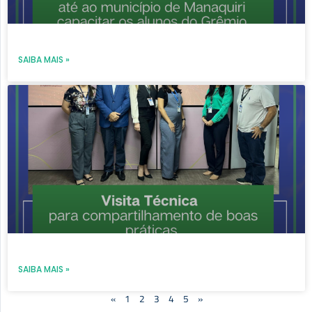
SAIBA MAIS »
SAIBA MAIS »
«
1
2
3
4
5
»